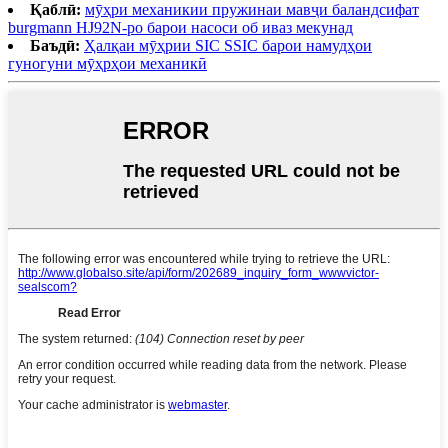
Қаблӣ:
мӯҳри механикии пружинаи мавҷи баландсифат
burgmann HJ92N-ро барои насоси об иваз мекунад
Баъдӣ:
Ҳалқаи мӯҳрии SIC SSIC барои намудҳои
гуногуни мӯҳрҳои механикӣ