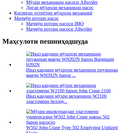
Мӯҳри механикии насоси Allweiler
Дигар мӯҳрҳои механикии насос
Қисмҳои эҳтиётии мӯҳрҳои механикӣ
Маҷмӯи ротори насос
Маҷмӯи ротори насоси IMO
Маҷмӯи ротори насоси Allweiler
Маҳсулоти пешниҳодшуда
Иваз кардани мӯҳрҳои механикии пружинаи
мавҷи WHJ92N барои ...
Иваз кардани мӯҳри механикии W2100
эластомери беллоу...
W502 John Crane Type 502 Emptyring Unitized
Elasto...