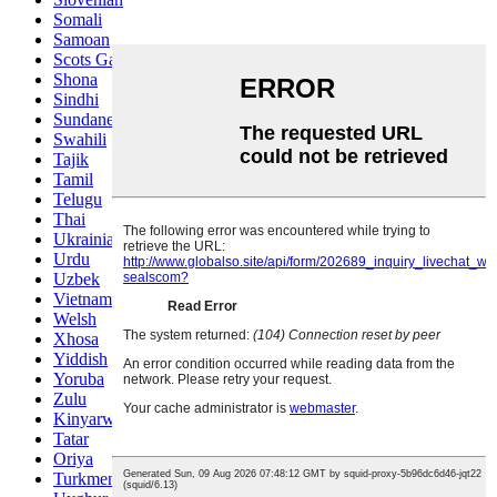
Somali
Samoan
Scots Gaelic
Shona
Sindhi
Sundanese
Swahili
Tajik
Tamil
Telugu
Thai
Ukrainian
Urdu
Uzbek
Vietnamese
Welsh
Xhosa
Yiddish
Yoruba
Zulu
Kinyarwanda
Tatar
Oriya
Turkmen