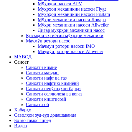
Мӯҳрҳои насоси APV
Мӯҳрҳои механикии насоси Flygt
Мӯҳрҳои механикии насоси Fristam
Мӯҳри механикии насоси Ловара
Мӯҳри механикии насоси Allweiler
Дигар мӯҳрҳои механикии насос
Қисмҳои эҳтиётии мӯҳрҳои механикӣ
Маҷмӯи ротори насос
Маҷмӯи ротори насоси IMO
Маҷмӯи ротори насоси Allweiler
МАВОД
Саноат
Саноати кимиё
Саноати маъдан
Саноати нафт ва газ
Саноати нафтию кимиёвӣ
Саноати нерӯгоҳҳои барқӣ
Саноати селлюлоза ва коғаз
Саноати киштисозӣ
Саноати об
Хабарҳо
Саволҳои зуд-зуд додашаванда
Бо мо тамос гиред
Видео