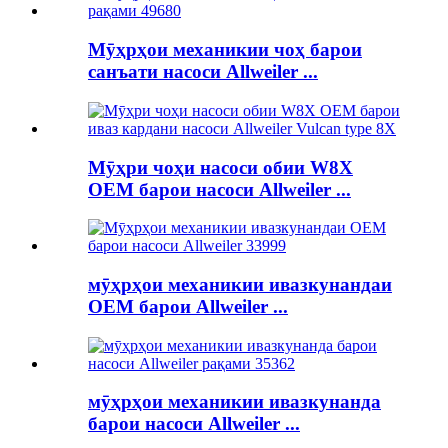
Мӯҳрҳои механикии чоҳ барои
санъати насоси Allweiler ...
Мӯҳри чоҳи насоси обии W8X
OEM барои насоси Allweiler ...
мӯҳрҳои механикии ивазкунандаи
OEM барои Allweiler ...
мӯҳрҳои механикии ивазкунанда
барои насоси Allweiler ...