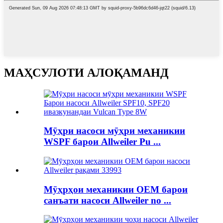
МАҲСУЛОТИ АЛОҚАМАНД
Мӯҳри насоси мӯҳри механикии
WSPF барои Allweiler Pu ...
Мӯҳрҳои механикии OEM барои
санъати насоси Allweiler no ...