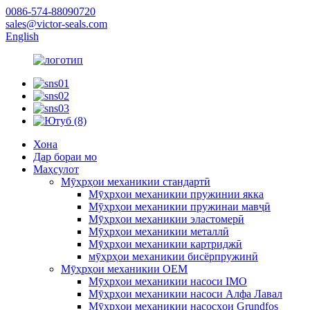
0086-574-88090720
sales@victor-seals.com
English
Хона
Дар бораи мо
Маҳсулот
Мӯҳрҳои механикии стандартӣ
Мӯҳрҳои механикии пружинии якка
Мӯҳрҳои механикии пружинаи мавҷӣ
Мӯҳрҳои механикии эластомерӣ
Мӯҳрҳои механикии металлӣ
Мӯҳрҳои механикии картриджӣ
мӯҳрҳои механикии бисёрпружинӣ
Мӯҳрҳои механикии OEM
Мӯҳрҳои механикии насоси IMO
Мӯҳрҳои механикии насоси Алфа Лавал
Мӯҳрҳои механикии насосҳои Grundfos