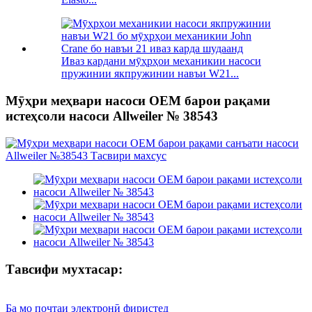
Иваз кардани мӯҳрҳои механикии насоси
пружинии якпружинии навъи W21...
Мӯҳри меҳвари насоси OEM барои рақами
истеҳсоли насоси Allweiler № 38543
Тавсифи мухтасар:
Ба мо почтаи электронӣ фиристед