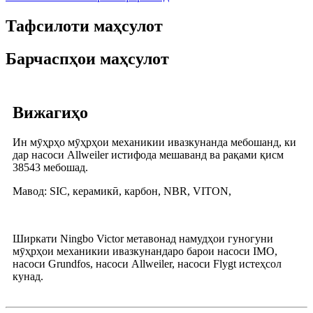
Тафсилоти маҳсулот
Барчаспҳои маҳсулот
Вижагиҳо
Ин мӯҳрҳо мӯҳрҳои механикии ивазкунанда мебошанд, ки
дар насоси Allweiler истифода мешаванд ва рақами қисм
38543 мебошад.
Мавод: SIC, керамикӣ, карбон, NBR, VITON,
Ширкати Ningbo Victor метавонад намудҳои гуногуни
мӯҳрҳои механикии ивазкунандаро барои насоси IMO,
насоси Grundfos, насоси Allweiler, насоси Flygt истеҳсол
кунад.