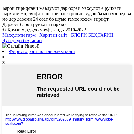
Барои гирифтани маълумот дар бораи маҳсулот ё рӯйхати
нархҳои мо, лутфан почтаи электронии худро ба мо гузоред ва
мо дар давоми 24 соат бо шумо тамос хоҳем гирифт.
Дархост барои рӯйхати нархҳо
© Ҳамаи ҳуқуқҳо маҳфузанд - 2010-2022
Маҳсулоти гарм
-
Харитаи сайт
-
БЛОГИ БЕҲТАРИН
-
Ҷустуҷӯи беҳтарин
Фиристодани почтаи электронӣ
x