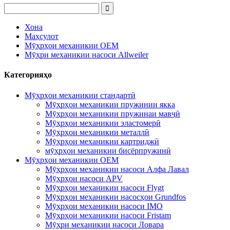
Хона
Маҳсулот
Мӯҳрҳои механикии OEM
Мӯҳри механикии насоси Allweiler
Категорияҳо
Мӯҳрҳои механикии стандартӣ
Мӯҳрҳои механикии пружинии якка
Мӯҳрҳои механикии пружинаи мавҷӣ
Мӯҳрҳои механикии эластомерӣ
Мӯҳрҳои механикии металлӣ
Мӯҳрҳои механикии картриджӣ
мӯҳрҳои механикии бисёрпружинӣ
Мӯҳрҳои механикии OEM
Мӯҳрҳои механикии насоси Алфа Лавал
Мӯҳрҳои насоси APV
Мӯҳрҳои механикии насоси Flygt
Мӯҳрҳои механикии насосҳои Grundfos
Мӯҳрҳои механикии насоси IMO
Мӯҳрҳои механикии насоси Fristam
Мӯҳри механикии насоси Ловара