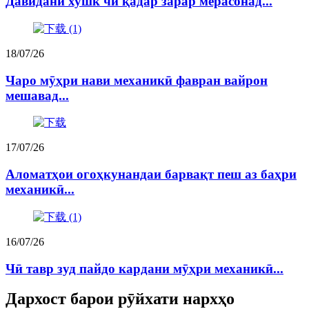
Давидани хушк чӣ қадар зарар мерасонад...
18/07/26
Чаро мӯҳри нави механикӣ фавран вайрон
мешавад...
17/07/26
Аломатҳои огоҳкунандаи барвақт пеш аз баҳри
механикӣ...
16/07/26
Чӣ тавр зуд пайдо кардани мӯҳри механикӣ...
Дархост барои рӯйхати нархҳо