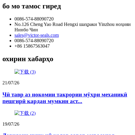
бо мо тамос гиред
0086-574-88090720
No.126 Cheng Yao Road Hengxi шаҳраки Yinzhou ноҳияи
Нинбо Чин
sales@victor-seals.com
0086-574-88090720
+86 15867563047
охирин хабарҳо
21/07/26
Чӣ тавр аз нокомии такрории мӯҳри механикӣ
пешгирӣ кардан мумкин аст...
19/07/26