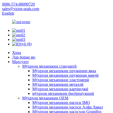
0086-574-88090720
sales@victor-seals.com
English
Хона
Дар бораи мо
Маҳсулот
Мӯҳрҳои механикии стандартӣ
Мӯҳрҳои механикии пружинии якка
Мӯҳрҳои механикии пружинаи мавҷӣ
Мӯҳрҳои механикии эластомерӣ
Мӯҳрҳои механикии металлӣ
Мӯҳрҳои механикии картриджӣ
мӯҳрҳои механикии бисёрпружинӣ
Мӯҳрҳои механикии OEM
Мӯҳрҳои механикии насоси IMO
Мӯҳрҳои механикии насоси Алфа Лавал
Мӯҳрҳои механикии насосҳои Grundfos