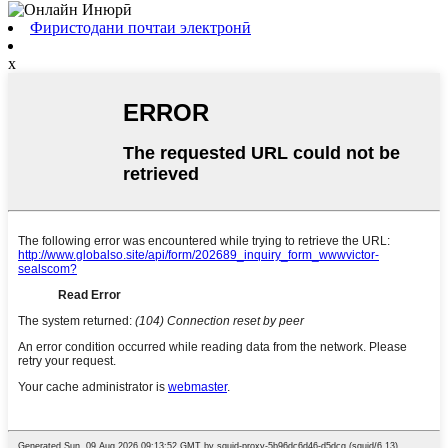
Фиристодани почтаи электронӣ
x