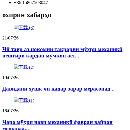
+86 15867563047
охирин хабарҳо
21/07/26
Чӣ тавр аз нокомии такрории мӯҳри механикӣ
пешгирӣ кардан мумкин аст...
19/07/26
Давидани хушк чӣ қадар зарар мерасонад...
18/07/26
Чаро мӯҳри нави механикӣ фавран вайрон
мешавад...