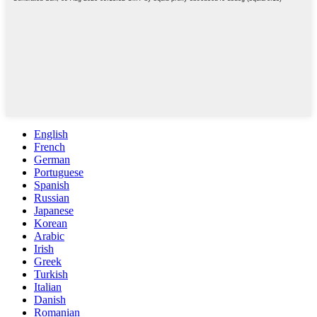
English
French
German
Portuguese
Spanish
Russian
Japanese
Korean
Arabic
Irish
Greek
Turkish
Italian
Danish
Romanian