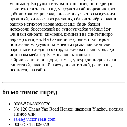
меноманд. Бо рушди илм ва технология, он тадриҷан
аз истеҳсоли танҳо чанд маҳсулоти ғайриорганикӣ, аз
қабили хокистари сода, кислотаи сулфат ва маҳсулоти
органикӣ, ки асосан аз растаниҳо барои тайёр кардани
рангҳо истихроҷ карда мешаванд, ба як бахши
истеҳсоли бисёрсоҳавӣ ва гуногунҷабҳа табдил ёфт.
Он нахи саноатӣ, кимиёвӣ, кимиёвӣ ва синтетикиро
дар бар мегирад. Ин бахши истеҳсолӣест, ки барои
истеҳсоли маҳсулоти кимиёвӣ аз реаксияи кимиёвӣ
барои тағир додани сохтор, таркиб ва шакли моддаҳо
истифода мебарад. Ба монанди: кислотаи
ғайриорганикӣ, ишқорӣ, намак, унсурҳои нодир, нахи
синтетикӣ, пластикӣ, каучуки синтетикӣ, ранг, ранг,
пеститсид ва ғайра.
бо мо тамос гиред
0086-574-88090720
No.126 Cheng Yao Road Hengxi шаҳраки Yinzhou ноҳияи
Нинбо Чин
sales@victor-seals.com
0086-574-88090720