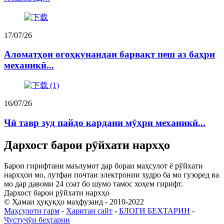
17/07/26
Аломатҳои огоҳкунандаи барвақт пеш аз баҳри
механикӣ...
16/07/26
Чӣ тавр зуд пайдо кардани мӯҳри механикӣ...
Дархост барои рӯйхати нархҳо
Барои гирифтани маълумот дар бораи маҳсулот ё рӯйхати
нархҳои мо, лутфан почтаи электронии худро ба мо гузоред ва
мо дар давоми 24 соат бо шумо тамос хоҳем гирифт.
Дархост барои рӯйхати нархҳо
© Ҳамаи ҳуқуқҳо маҳфузанд - 2010-2022
Маҳсулоти гарм
-
Харитаи сайт
-
БЛОГИ БЕҲТАРИН
-
Ҷустуҷӯи беҳтарин