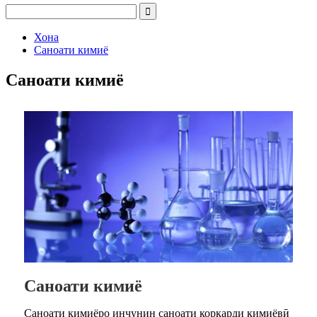
Хона
Саноати кимиё
Саноати кимиё
Саноати кимиё
Саноати кимиёро инчунин саноати коркарди кимиёвӣ