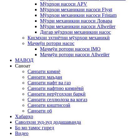
Мӯҳрҳои насоси APV
Мӯҳрҳои механикии насоси Flygt
Мӯҳрҳои механикии насоси Fristam
Мӯҳри механикии насоси Ловара
Мӯҳри механикии насоси Allweiler
Дигар мӯҳрҳои механикии насос
Қисмҳои эҳтиётии мӯҳрҳои механикӣ
Маҷмӯи ротори насос
Маҷмӯи ротори насоси IMO
Маҷмӯи ротори насоси Allweiler
МАВОД
Саноат
Саноати кимиё
Саноати маъдан
Саноати нафт ва газ
Саноати нафтию кимиёвӣ
Саноати нерӯгоҳҳои барқӣ
Саноати селлюлоза ва коғаз
Саноати киштисозӣ
Саноати об
Хабарҳо
Саволҳои зуд-зуд додашаванда
Бо мо тамос гиред
Видео