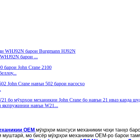
WHJ92N барои ...
еллоу...
.
 якпружинии навъи W21...
еханикии OEM
мӯҳрҳои махсуси механикии чоҳи танҳо бар
ни муштарӣ, мо бисёр мӯҳрҳои механикии OEM-ро барои там