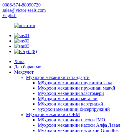
0086-574-88090720
sales@victor-seals.com
English
Хона
Дар бораи мо
Маҳсулот
Мӯҳрҳои механикии стандартӣ
Мӯҳрҳои механикии пружинии якка
Мӯҳрҳои механикии пружинаи мавҷӣ
Мӯҳрҳои механикии эластомерӣ
Мӯҳрҳои механикии металлӣ
Мӯҳрҳои механикии картриджӣ
мӯҳрҳои механикии бисёрпружинӣ
Мӯҳрҳои механикии OEM
Мӯҳрҳои механикии насоси IMO
Мӯҳрҳои механикии насоси Алфа Лавал
Мӯҳрҳои механикии насосҳои Grundfos