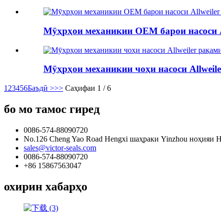
Мӯҳрҳои механикии OEM барои насоси A
Мӯҳрҳои механикии чоҳи насоси Allweil
1
2
3
4
5
6
Баъдӣ >
>>
Саҳифаи 1 / 6
бо мо тамос гиред
0086-574-88090720
No.126 Cheng Yao Road Hengxi шаҳраки Yinzhou ноҳияи 
sales@victor-seals.com
0086-574-88090720
+86 15867563047
охирин хабарҳо