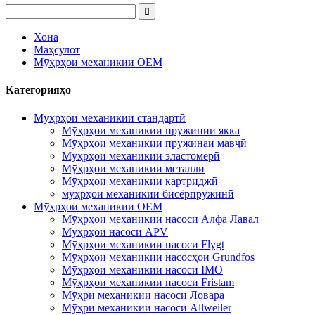
Хона
Маҳсулот
Мӯҳрҳои механикии OEM
Категорияҳо
Мӯҳрҳои механикии стандартӣ
Мӯҳрҳои механикии пружинии якка
Мӯҳрҳои механикии пружинаи мавҷӣ
Мӯҳрҳои механикии эластомерӣ
Мӯҳрҳои механикии металлӣ
Мӯҳрҳои механикии картриджӣ
мӯҳрҳои механикии бисёрпружинӣ
Мӯҳрҳои механикии OEM
Мӯҳрҳои механикии насоси Алфа Лавал
Мӯҳрҳои насоси APV
Мӯҳрҳои механикии насоси Flygt
Мӯҳрҳои механикии насосҳои Grundfos
Мӯҳрҳои механикии насоси IMO
Мӯҳрҳои механикии насоси Fristam
Мӯҳри механикии насоси Ловара
Мӯҳри механикии насоси Allweiler