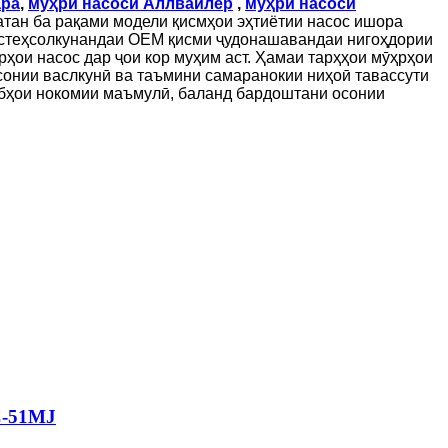
ара
,
мӯҳри насоси Аллвайлер
,
мӯҳри насоси
атан ба рақами модели қисмҳои эҳтиётии насос ишора
стеҳсолкунандаи OEM қисми ҷудонашавандаи нигоҳдории
ҳои насос дар ҷои кор муҳим аст.
Ҳамаи тарҳҳои мӯҳрҳои
онии васлкунӣ ва таъмини самаранокии ниҳоӣ тавассути
абҳои нокомии маъмулӣ, баланд бардоштани осонии
C-51MJ