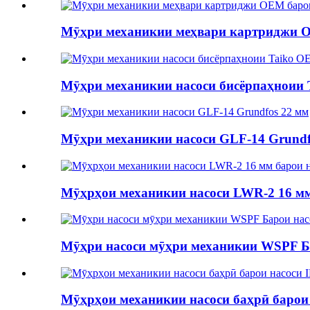
Мӯҳри механикии меҳвари картриджи O
Мӯҳри механикии насоси бисёрпаҳноии 
Мӯҳри механикии насоси GLF-14 Grundf
Мӯҳрҳои механикии насоси LWR-2 16 мм
Мӯҳри насоси мӯҳри механикии WSPF Бар
Мӯҳрҳои механикии насоси баҳрӣ барои