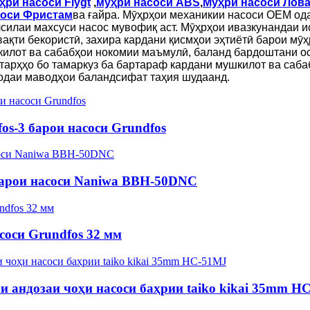
ҳри насоси Flygt
,
мӯҳри насоси ABS
,
Мӯҳри насоси Лов
соси Фристам
ва ғайра. Мӯҳрҳои механикии насоси OEM од
лсилаи махсуси насос мувофиқ аст.
Мӯҳрҳои ивазкунандаи и
қти бекористӣ, захира кардани қисмҳои эҳтиётӣ барои мӯҳр
илот ва сабабҳои нокомии маъмулӣ, баланд бардоштани ос
тарҳҳо бо тамаркуз ба бартараф кардани мушкилот ва саб
одаи маводҳои баландсифат таҳия шудаанд.
s-3 барои насоси Grundfos
арои насоси Naniwa BBH-50DNC
соси Grundfos 32 мм
андозаи чоҳи насоси баҳрии taiko kikai 35mm H