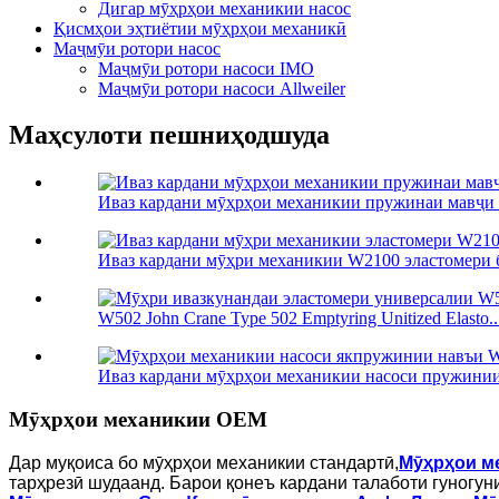
Дигар мӯҳрҳои механикии насос
Қисмҳои эҳтиётии мӯҳрҳои механикӣ
Маҷмӯи ротори насос
Маҷмӯи ротори насоси IMO
Маҷмӯи ротори насоси Allweiler
Маҳсулоти пешниҳодшуда
Иваз кардани мӯҳрҳои механикии пружинаи мавҷи 
Иваз кардани мӯҳри механикии W2100 эластомери б
W502 John Crane Type 502 Emptyring Unitized Elasto..
Иваз кардани мӯҳрҳои механикии насоси пружинии
Мӯҳрҳои механикии OEM
Дар муқоиса бо мӯҳрҳои механикии стандартӣ,
Мӯҳрҳои м
тарҳрезӣ шудаанд. Барои қонеъ кардани талаботи гуногу