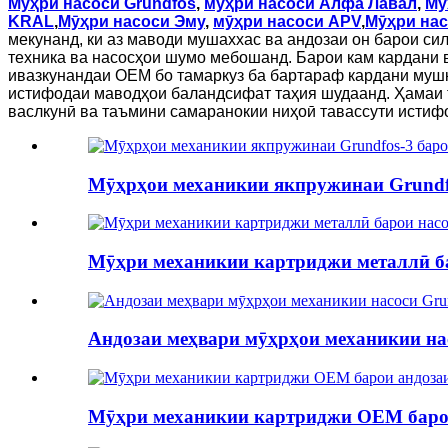
Мӯҳри насоси Grundfos
,
мӯҳри насоси Алфа Лавал
,
Мӯ
KRAL
,
Мӯҳри насоси Эму
,
мӯҳри насоси APV
,
Мӯҳри на
мекунанд, ки аз маводи мушаххас ва андозаи он барои си
техника ва насосҳои шумо мебошанд. Барои кам кардани ва
ивазкунандаи OEM бо тамаркуз ба бартараф кардани мушк
истифодаи маводҳои баландсифат таҳия шудаанд. Ҳамаи 
васлкунӣ ва таъмини самаранокии ниҳоӣ тавассути истиф
Мӯҳрҳои механикии якпружинаи Grundfo
Мӯҳри механикии картриджи металлӣ б
Андозаи меҳвари мӯҳрҳои механикии на
Мӯҳри механикии картриджи OEM барои 