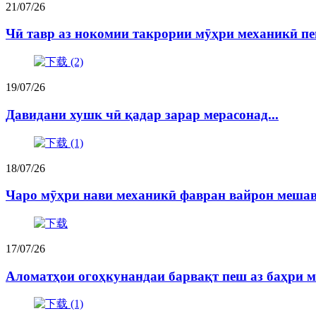
21/07/26
Чӣ тавр аз нокомии такрории мӯҳри механикӣ пе
19/07/26
Давидани хушк чӣ қадар зарар мерасонад...
18/07/26
Чаро мӯҳри нави механикӣ фавран вайрон мешава
17/07/26
Аломатҳои огоҳкунандаи барвақт пеш аз баҳри м