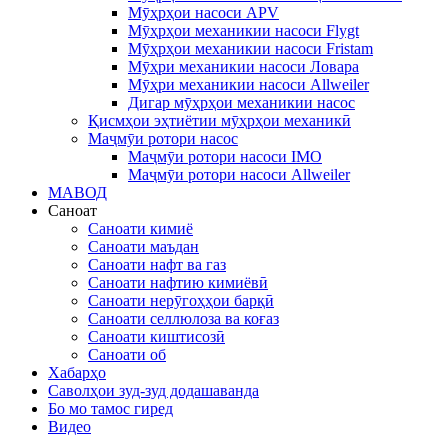
Мӯҳрҳои насоси APV
Мӯҳрҳои механикии насоси Flygt
Мӯҳрҳои механикии насоси Fristam
Мӯҳри механикии насоси Ловара
Мӯҳри механикии насоси Allweiler
Дигар мӯҳрҳои механикии насос
Қисмҳои эҳтиётии мӯҳрҳои механикӣ
Маҷмӯи ротори насос
Маҷмӯи ротори насоси IMO
Маҷмӯи ротори насоси Allweiler
МАВОД
Саноат
Саноати кимиё
Саноати маъдан
Саноати нафт ва газ
Саноати нафтию кимиёвӣ
Саноати нерӯгоҳҳои барқӣ
Саноати селлюлоза ва коғаз
Саноати киштисозӣ
Саноати об
Хабарҳо
Саволҳои зуд-зуд додашаванда
Бо мо тамос гиред
Видео