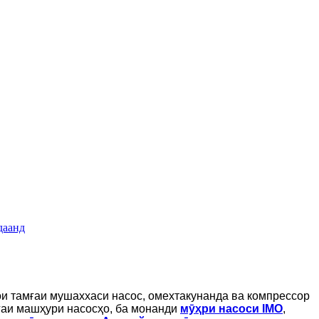
ои тамғаи мушаххаси насос, омехтакунанда ва компрессор
ғаи машҳури насосҳо, ба монанди
мӯҳри насоси IMO
,