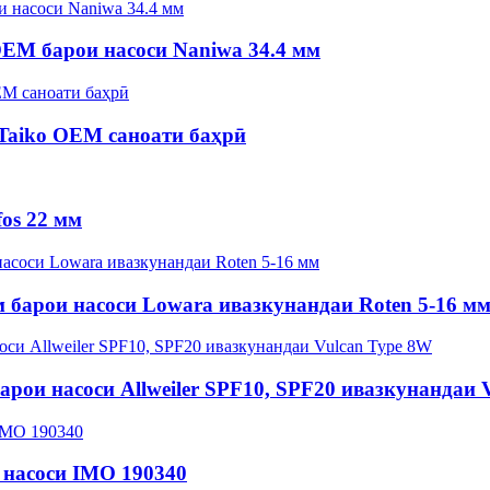
EM барои насоси Naniwa 34.4 мм
Taiko OEM саноати баҳрӣ
os 22 мм
 барои насоси Lowara ивазкунандаи Roten 5-16 м
ои насоси Allweiler SPF10, SPF20 ивазкунандаи 
 насоси IMO 190340