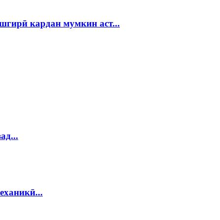
шгирӣ кардан мумкин аст...
д...
еханикӣ...