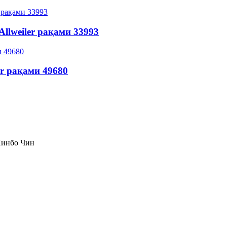
llweiler рақами 33993
er рақами 49680
Нинбо Чин