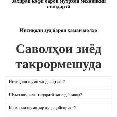
Захираи кофӣ барои мӯҳрҳои механикии
стандартӣ
Интиқоли зуд барои ҳамаи молҳо
Саволҳои зиёд
такрормешуда
Интиқоли шумо чанд вақт аст?
Шумо ширкати тиҷоратӣ ҳастед ё завод?
Корхонаи шумо дар куҷо ҷойгир аст?