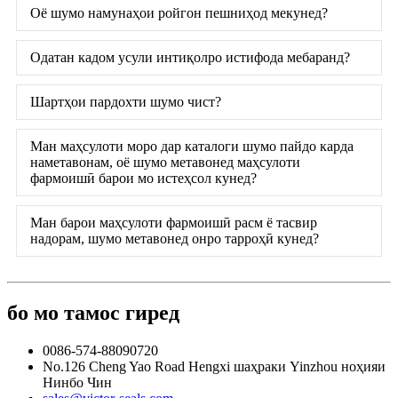
Оё шумо намунаҳои ройгон пешниҳод мекунед?
Одатан кадом усули интиқолро истифода мебаранд?
Шартҳои пардохти шумо чист?
Ман маҳсулоти моро дар каталоги шумо пайдо карда
наметавонам, оё шумо метавонед маҳсулоти
фармоишӣ барои мо истеҳсол кунед?
Ман барои маҳсулоти фармоишӣ расм ё тасвир
надорам, шумо метавонед онро тарроҳӣ кунед?
бо мо тамос гиред
0086-574-88090720
No.126 Cheng Yao Road Hengxi шаҳраки Yinzhou ноҳияи
Нинбо Чин