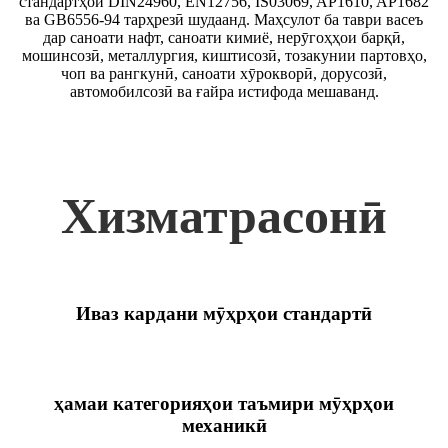
стандартҳои DIN24960, EN12756, IS03069, AP1610, AP1682
ва GB6556-94 тарҳрезӣ шудаанд. Маҳсулот ба таври васеъ
дар саноати нафт, саноати кимиё, нерӯгоҳҳои барқӣ,
мошинсозӣ, металлургия, киштисозӣ, тозакунии партовҳо,
чоп ва рангкунӣ, саноати хӯрокворӣ, дорусозӣ,
автомобилсозӣ ва ғайра истифода мешаванд.
Хизматрасонӣ
Иваз кардани мӯҳрҳои стандартӣ
ҳамаи категорияҳои таъмири мӯҳрҳои
механикӣ