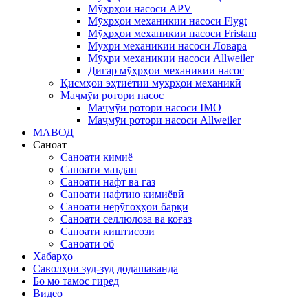
Мӯҳрҳои насоси APV
Мӯҳрҳои механикии насоси Flygt
Мӯҳрҳои механикии насоси Fristam
Мӯҳри механикии насоси Ловара
Мӯҳри механикии насоси Allweiler
Дигар мӯҳрҳои механикии насос
Қисмҳои эҳтиётии мӯҳрҳои механикӣ
Маҷмӯи ротори насос
Маҷмӯи ротори насоси IMO
Маҷмӯи ротори насоси Allweiler
МАВОД
Саноат
Саноати кимиё
Саноати маъдан
Саноати нафт ва газ
Саноати нафтию кимиёвӣ
Саноати нерӯгоҳҳои барқӣ
Саноати селлюлоза ва коғаз
Саноати киштисозӣ
Саноати об
Хабарҳо
Саволҳои зуд-зуд додашаванда
Бо мо тамос гиред
Видео