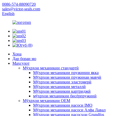
0086-574-88090720
sales@victor-seals.com
English
Хона
Дар бораи мо
Маҳсулот
Мӯҳрҳои механикии стандартӣ
Мӯҳрҳои механикии пружинии якка
Мӯҳрҳои механикии пружинаи мавҷӣ
Мӯҳрҳои механикии эластомерӣ
Мӯҳрҳои механикии металлӣ
Мӯҳрҳои механикии картриджӣ
мӯҳрҳои механикии бисёрпружинӣ
Мӯҳрҳои механикии OEM
Мӯҳрҳои механикии насоси IMO
Мӯҳрҳои механикии насоси Алфа Лавал
Мӯҳрҳои механикии насосҳои Grundfos