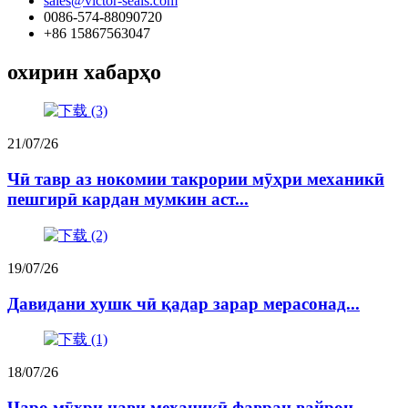
sales@victor-seals.com
0086-574-88090720
+86 15867563047
охирин хабарҳо
21/07/26
Чӣ тавр аз нокомии такрории мӯҳри механикӣ
пешгирӣ кардан мумкин аст...
19/07/26
Давидани хушк чӣ қадар зарар мерасонад...
18/07/26
Чаро мӯҳри нави механикӣ фавран вайрон