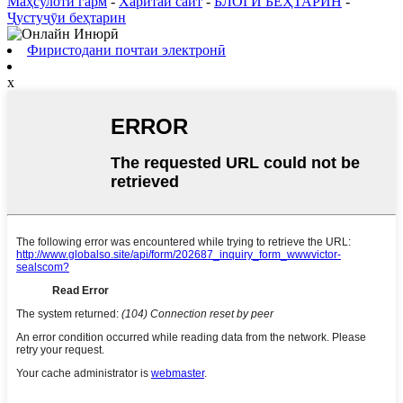
Маҳсулоти гарм
-
Харитаи сайт
-
БЛОГИ БЕҲТАРИН
-
Ҷустуҷӯи беҳтарин
Фиристодани почтаи электронӣ
x