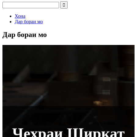
Хона
Дар бораи мо
Дар бораи мо
Чеҳраи Ширкат