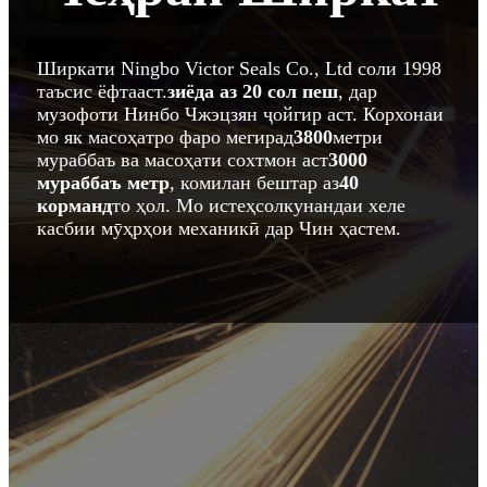
Ширкати Ningbo Victor Seals Co., Ltd соли 1998
таъсис ёфтааст.
зиёда аз 20 сол пеш
, дар
музофоти Нинбо Чжэцзян ҷойгир аст. Корхонаи
мо як масоҳатро фаро мегирад
3800
метри
мураббаъ ва масоҳати сохтмон аст
3000
мураббаъ
метр
, комилан бештар аз
40
корманд
то ҳол. Мо истеҳсолкунандаи хеле
касбии мӯҳрҳои механикӣ дар Чин ҳастем.