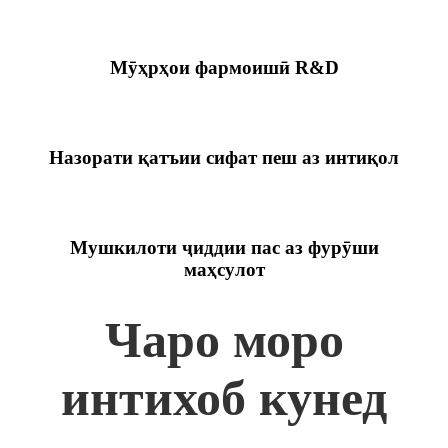
Мӯҳрҳои фармоишӣ R&D
Назорати қатъии сифат пеш аз интиқол
Мушкилоти ҷиддии пас аз фурӯши
маҳсулот
Чаро моро
интихоб кунед