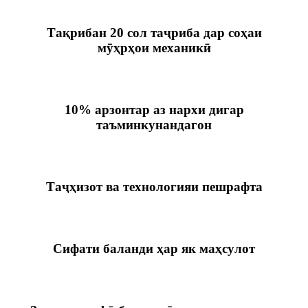
Тақрибан 20 сол таҷриба дар соҳаи
мӯҳрҳои механикӣ
10% арзонтар аз нархи дигар
таъминкунандагон
Таҷҳизот ва технологияи пешрафта
Сифати баланди ҳар як маҳсулот