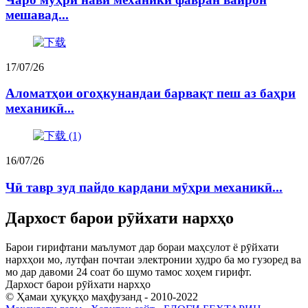
мешавад...
17/07/26
Аломатҳои огоҳкунандаи барвақт пеш аз баҳри
механикӣ...
16/07/26
Чӣ тавр зуд пайдо кардани мӯҳри механикӣ...
Дархост барои рӯйхати нархҳо
Барои гирифтани маълумот дар бораи маҳсулот ё рӯйхати
нархҳои мо, лутфан почтаи электронии худро ба мо гузоред ва
мо дар давоми 24 соат бо шумо тамос хоҳем гирифт.
Дархост барои рӯйхати нархҳо
© Ҳамаи ҳуқуқҳо маҳфузанд - 2010-2022