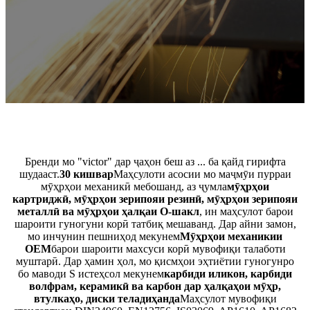
Бренди мо "victor" дар ҷаҳон беш аз ... ба қайд гирифта
шудааст.
30 кишвар
Маҳсулоти асосии мо маҷмӯи пурраи
мӯҳрҳои механикӣ мебошанд, аз ҷумла
мӯҳрҳои
картриджӣ, мӯҳрҳои зерипояи резинӣ, мӯҳрҳои зерипояи
металлӣ ва мӯҳрҳои ҳалқаи O-шакл
, ин маҳсулот барои
шароити гуногуни корӣ татбиқ мешаванд. Дар айни замон,
мо инчунин пешниҳод мекунем
Мӯҳрҳои механикии
OEM
барои шароити махсуси корӣ мувофиқи талаботи
муштарӣ. Дар ҳамин ҳол, мо қисмҳои эҳтиётии гуногунро
бо маводи S истеҳсол мекунем
карбиди иликон, карбиди
волфрам, керамикӣ ва карбон дар ҳалқаҳои мӯҳр,
втулкаҳо,
диски теладиҳанда
Маҳсулот мувофиқи